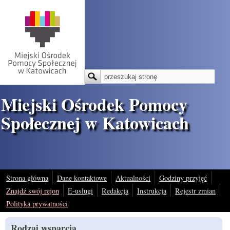
Przejdź do treści
Szukaj
Formularz wyszukiwania
Miejski Ośrodek Pomocy
Społecznej w Katowicach
Strona główna
Dane kontaktowe
Aktualności
Godziny przyjęć
Znajdź swój rejon
E-usługi
Redakcja
Instrukcja
Rejestr zmian
Polityka prywatności
Rodzaj wsparcia