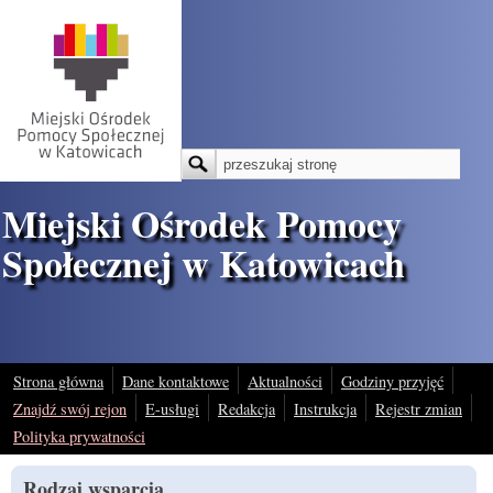
Przejdź do treści
Szukaj
Formularz wyszukiwania
Miejski Ośrodek Pomocy
Społecznej w Katowicach
Strona główna
Dane kontaktowe
Aktualności
Godziny przyjęć
Znajdź swój rejon
E-usługi
Redakcja
Instrukcja
Rejestr zmian
Polityka prywatności
Rodzaj wsparcia