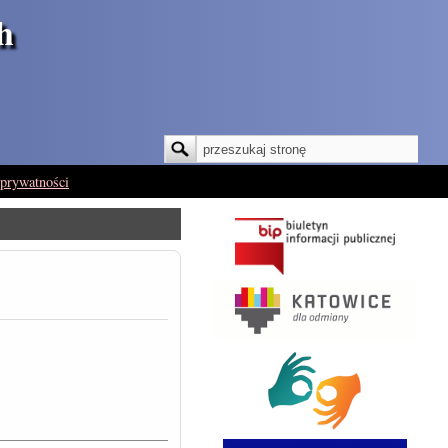
h
Szukaj
Formularz wyszukiwania
 prywatności