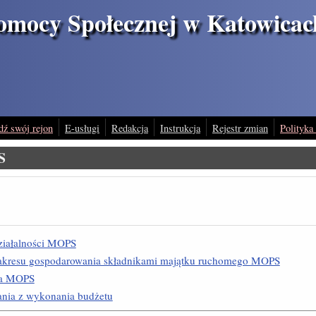
omocy Społecznej w Katowicac
dź swój rejon
E-usługi
Redakcja
Instrukcja
Rejestr zmian
Polityka
S
ziałalności MOPS
zakresu gospodarowania składnikami majątku ruchomego MOPS
ia MOPS
nia z wykonania budżetu