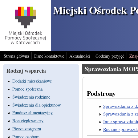
Przejdź do treści
Miejski Ośrodek P
Strona główna
Dane kontaktowe
Aktualności
Godziny przyjęć
Znaj
Sprawozdania MOP
Rodzaj wsparcia
Dodatki mieszkaniowe
Pomoc społeczna
Podstrony
Świadczenia rodzinne
Świadczenia dla opiekunów
Sprawozdania z d
Fundusz alimentacyjny
Sprawozdania z 
Bon ciepłowniczy
Inne sprawozdan
Piecza zastępcza
Roczne sprawozda
Pomoc osobom