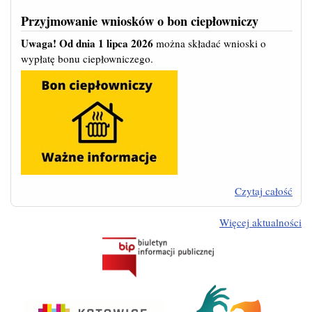
Przyjmowanie wniosków o bon ciepłowniczy
Uwaga! Od dnia 1 lipca 2026
można składać wnioski o
wypłatę bonu ciepłowniczego.
Czytaj całość
Prz
Więcej aktualności
wn
cie