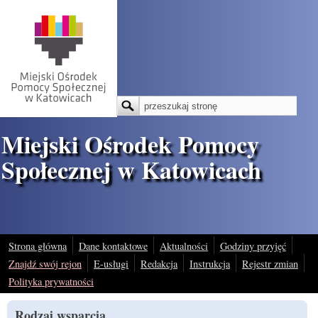
Przejdź do treści
Szukaj
Formularz wyszukiwania
Miejski Ośrodek Pomocy
Społecznej w Katowicach
Strona główna
Dane kontaktowe
Aktualności
Godziny przyjęć
Znajdź swój rejon
E-usługi
Redakcja
Instrukcja
Rejestr zmian
Polityka prywatności
Rodzaj wsparcia