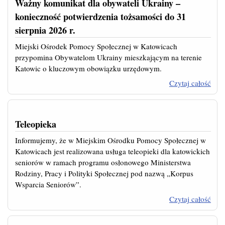
Ważny komunikat dla obywateli Ukrainy –
s
konieczność potwierdzenia tożsamości do 31
sierpnia 2026 r.
Miejski Ośrodek Pomocy Społecznej w Katowicach
przypomina Obywatelom Ukrainy mieszkającym na terenie
Katowic o kluczowym obowiązku urzędowym.
Czytaj całość
dla
Teleopieka
Informujemy, że w Miejskim Ośrodku Pomocy Społecznej w
ko
Katowicach jest realizowana usługa teleopieki dla katowickich
potw
seniorów w ramach programu osłonowego Ministerstwa
t
Rodziny, Pracy i Polityki Społecznej pod nazwą „Korpus
Wsparcia Seniorów”.
sie
Czytaj całość
n
Tele