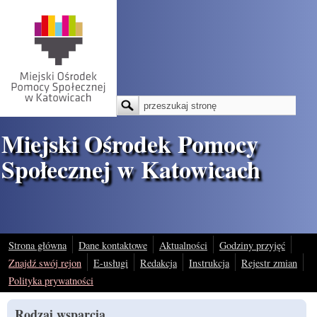
Przejdź do treści
Szukaj
Formularz wyszukiwania
Miejski Ośrodek Pomocy
Społecznej w Katowicach
Strona główna
Dane kontaktowe
Aktualności
Godziny przyjęć
Znajdź swój rejon
E-usługi
Redakcja
Instrukcja
Rejestr zmian
Polityka prywatności
Rodzaj wsparcia