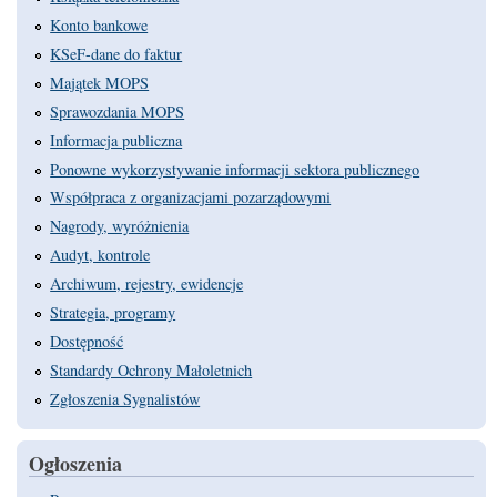
Konto bankowe
KSeF-dane do faktur
Majątek MOPS
Sprawozdania MOPS
Informacja publiczna
Ponowne wykorzystywanie informacji sektora publicznego
Współpraca z organizacjami pozarządowymi
Nagrody, wyróżnienia
Audyt, kontrole
Archiwum, rejestry, ewidencje
Strategia, programy
Dostępność
Standardy Ochrony Małoletnich
Zgłoszenia Sygnalistów
Ogłoszenia