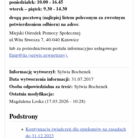
poniedziałek: 10.00 - 16.45
wtorek – piątek: 9.30 - 14.30
drogą pocztową (najlepiej listem poleconym za zwrotnym
potwierdzeniem odbioru) na adres
:
Miejski Ośrodek Pomocy Społecznej
ul.Wita Stwosza 7, 40-040 Katowice
lub za pośrednictwem portalu informacyjno usługowego
Emp@tia (serwis zewnętrzny)
.
Informację wytworzył:
Sylwia Bochenek
Data wytworzenia informacji:
31.07.2017
Osoba odpowiedzialna za treść:
Sylwia Bochenek
Ostatnia modyfikacja:
Magdalena Loska
(17.03.2026 - 10:28)
Podstrony
Kontynuacja świadczeń dla opiekunów na zasadach
do 31.12.2023