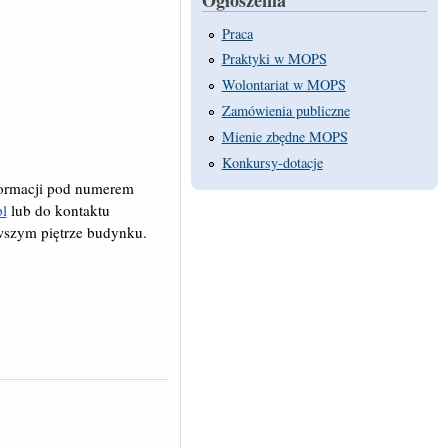
Praca
Praktyki w MOPS
Wolontariat w MOPS
Zamówienia publiczne
Mienie zbędne MOPS
Konkursy-dotacje
formacji pod numerem
l
lub do kontaktu
wszym piętrze budynku.