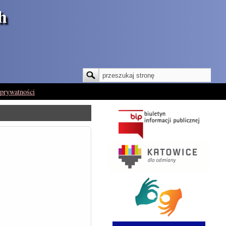
h
Szukaj
Formularz wyszukiwania
 prywatności