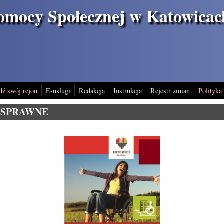
omocy Społecznej w Katowicac
dź swój rejon
E-usługi
Redakcja
Instrukcja
Rejestr zmian
Polityka
OSPRAWNE