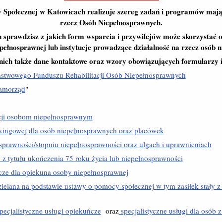
 Społecznej w Katowicach realizuje szereg zadań i programów mają
rzecz Osób Niepełnosprawnych.
 sprawdzisz z jakich form wsparcia i przywilejów może skorzystać 
pełnosprawnej lub instytucje prowadzące działalność na rzecz osób 
 nich także dane kontaktowe oraz wzory obowiązujących formularzy
ństwowego Funduszu Rehabilitacji Osób Niepełnosprawnych
amorząd
"
ji osobom niepełnosprawnym
kingowej dla osób niepełnosprawnych oraz placówek
sprawności/stopniu niepełnosprawności oraz ulgach i uprawnieniach
 z tytułu ukończenia 75 roku życia lub niepełnosprawności
ze dla opiekuna osoby niepełnosprawnej
ielana na podstawie ustawy o pomocy społecznej w tym zasiłek stały z 
pecjalistyczne usługi opiekuńcze
oraz
specjalistyczne usługi dla osób 