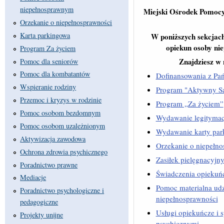
niepełnosprawnym
Miejski Ośrodek Pomocy
Orzekanie o niepełnosprawności
Karta parkingowa
W poniższych sekcjach
opiekun osoby nie
Program Za życiem
Znajdziesz w
Pomoc dla seniorów
Pomoc dla kombatantów
Dofinansowania z Pa
Wspieranie rodziny
Program "Aktywny S
Przemoc i kryzys w rodzinie
Program „Za życiem”
Pomoc osobom bezdomnym
Wydawanie legitymac
Pomoc osobom uzależnionym
Wydawanie karty par
Aktywizacja zawodowa
Orzekanie o niepełno
Ochrona zdrowia psychicznego
Zasiłek pielęgnacyjny
Poradnictwo prawne
Świadczenia opiekuńc
Mediacje
Pomoc materialna udz
Poradnictwo psychologiczne i
niepełnosprawności
pedagogiczne
Usługi opiekuńcze i s
Projekty unijne
psychicznymi