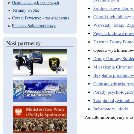
Ochrona danych osobowych
Środowiskowe Domy
Terminy wypłat
Ośrodki rehabilitacyj
Czyste Powietrze - zaświadczenia
Warsztaty Terapii Zaj
Fundusz Solidarnościowy
Zajęcia klubowe prow
Dzienne Domy Pomoc
Nasi partnerzy
Opieka wytchnieniow
Domy Pomocy Społec
Mieszkania Chronion
Bezpłatne poradnict
Ochrona zdrowia psy
Porady psychologicz
Terapia indywidualna
Informatory, ulotki
Ponadto informujemy o us