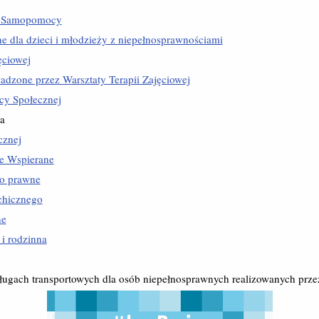
 Samopomocy
ne dla dzieci i młodzieży z niepełnosprawnościami
ęciowej
adzone przez Warsztaty Terapii Zajęciowej
y Społecznej
a
znej
e Wspierane
wo prawne
chicznego
ne
 i rodzinna
ługach transportowych dla osób niepełnosprawnych realizowanych prze