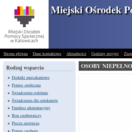
Przejdź do treści
Miejski Ośrodek P
Strona główna
Dane kontaktowe
Aktualności
Godziny przyjęć
Znaj
OSOBY NIEPEŁN
Rodzaj wsparcia
Dodatki mieszkaniowe
Pomoc społeczna
Świadczenia rodzinne
Świadczenia dla opiekunów
Fundusz alimentacyjny
Bon ciepłowniczy
Piecza zastępcza
Pomoc osobom