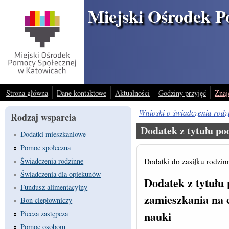
Przejdź do treści
Miejski Ośrodek P
Strona główna
Dane kontaktowe
Aktualności
Godziny przyjęć
Znaj
Wnioski o świadczenia rodz
Rodzaj wsparcia
Dodatek z tytułu po
Dodatki mieszkaniowe
Pomoc społeczna
Dodatki do zasiłku rodzi
Świadczenia rodzinne
Świadczenia dla opiekunów
Dodatek z tytułu 
Fundusz alimentacyjny
zamieszkania na 
Bon ciepłowniczy
nauki
Piecza zastępcza
Pomoc osobom