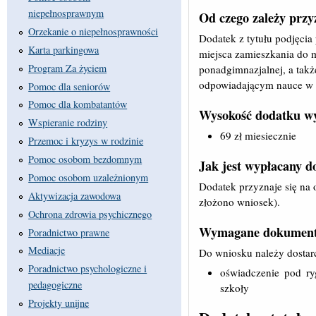
niepełnosprawnym
Od czego zależy przy
Orzekanie o niepełnosprawności
Dodatek z tytułu podjęcia
Karta parkingowa
miejsca zamieszkania do m
Program Za życiem
ponadgimnazjalnej, a takż
odpowiadającym nauce w 
Pomoc dla seniorów
Pomoc dla kombatantów
Wysokość dodatku wy
Wspieranie rodziny
69 zł miesiecznie
Przemoc i kryzys w rodzinie
Pomoc osobom bezdomnym
Jak jest wypłacany d
Pomoc osobom uzależnionym
Dodatek przyznaje się na 
Aktywizacja zawodowa
złożono wniosek).
Ochrona zdrowia psychicznego
Wymagane dokument
Poradnictwo prawne
Mediacje
Do wniosku należy dostar
Poradnictwo psychologiczne i
oświadczenie pod ry
pedagogiczne
szkoły
Projekty unijne