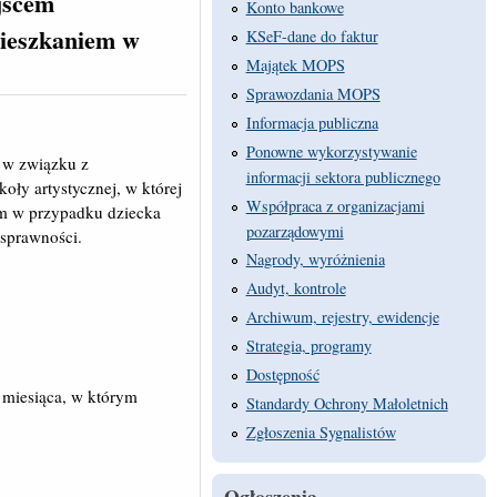
jscem
Konto bankowe
mieszkaniem
w
KSeF-dane do faktur
Majątek MOPS
Sprawozdania MOPS
Informacja publiczna
Ponowne wykorzystywanie
e w związku z
informacji sektora publicznego
oły artystycznej, w której
Współpraca z organizacjami
um w przypadku dziecka
pozarządowymi
osprawności.
Nagrody, wyróżnienia
Audyt, kontrole
Archiwum, rejestry, ewidencje
Strategia, programy
Dostępność
a miesiąca, w którym
Standardy Ochrony Małoletnich
Zgłoszenia Sygnalistów
Ogłoszenia