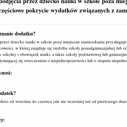
podjęcia przez dziecko nauki w szkole poza mie
częściowe pokrycie wydatków
związanych z za
znanie dodatku?
 przez dziecko nauki w szkole poza miejscem zamieszkania przysługuj
wości, w której znajduje się siedziba szkoły ponadgimnazjalnej lub szk
k szkolny i obowiązek nauki, a także szkoły podstawowej lub gimnazj
gitymującej się orzeczeniem o niepełnosprawności lub o stopniu niepełn
nosi:
odatek?
okres od września do czerwca (ale nie wcześniej niż od pierwszego dni
y: