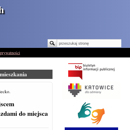
h
Szukaj
Formularz wyszukiwania
 prywatności
amieszkania
iecko.
jscem
jazdami
do miejsca