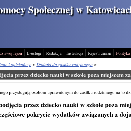
omocy Społecznej w Katowicac
dź swój rejon
E-usługi
Redakcja
Instrukcja
Rejestr zmian
Polityka
inne i opiekuńcze
>
Dodatki do zasiłku rodzinnego
>
djęcia przez dziecko nauki w szkole poza miejscem z
nnego przysługują osobom uprawnionym do zasiłku rodzinnego na to dz
podjęcia przez dziecko nauki w szkole poza mie
częściowe pokrycie wydatków
związanych z do