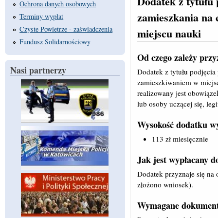
Dodatek z tytułu 
Ochrona danych osobowych
zamieszkania na 
Terminy wypłat
Czyste Powietrze - zaświadczenia
miejscu nauki
Fundusz Solidarnościowy
Od czego zależy przy
Nasi partnerzy
Dodatek z tytułu podjęcia
zamieszkiwaniem w miejsco
realizowany jest obowiąze
lub osoby uczącej się, le
Wysokość dodatku wy
113 zł miesięcznie
Jak jest wypłacany d
Dodatek przyznaje się na 
złożono wniosek).
Wymagane dokument