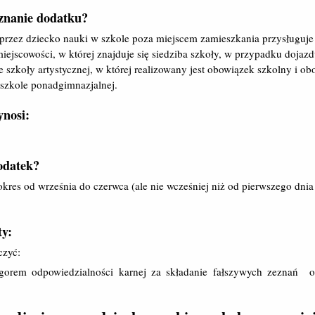
znanie dodatku?
 przez dziecko nauki w szkole poza miejscem zamieszkania przysługuj
iejscowości, w której znajduje się siedziba szkoły, w przypadku dojaz
e szkoły artystycznej, w której realizowany jest obowiązek szkolny i o
szkole ponadgimnazjalnej.
nosi:
odatek?
okres od września do czerwca (ale nie wcześniej niż od pierwszego dni
y:
czyć:
gorem odpowiedzialności karnej za składanie fałszywych zeznań o