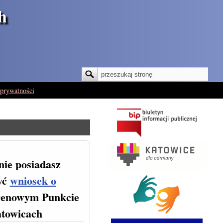
h
Szukaj
Formularz wyszukiwania
 prywatności
 nie posiadasz
żyć
wniosek o
erenowym Punkcie
atowicach