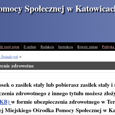
omocy Społecznej w Katowicac
dź swój rejon
E-usługi
Redakcja
Instrukcja
Rejestr zmian
Polityka
 Świadczeń
>
zenie zdrowotne
osek o zasiłek stały lub pobierasz zasiłek stały i
czenia zdrowotnego z innego tytułu możesz zło
 KB)
w formie ubezpieczenia zdrowotnego w T
ej Miejskiego Ośrodka Pomocy Społecznej w K