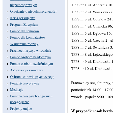
TPPS nr 1 ul. Andrzeja 10,
niepełnosprawnym
Orzekanie o niepełnosprawności
TPPS nr 2 ul. Warszawska 
Karta parkingowa
TPPS nr 3 ul. Oblatów 24 ,
Program Za życiem
TPPS nr 4 ul. Gliwicka 96,
Pomoc dla seniorów
TPPS nr 5 ul. Dębowa 16, 
Pomoc dla kombatantów
TPPS nr 6 ul. Czecha 2, te
Wspieranie rodziny
TPPS nr 7 ul. Świdnicka 35
Przemoc i kryzys w rodzinie
TPPS nr 8 ul. Łętowskiego 
Pomoc osobom bezdomnym
TPPS nr 9 ul. Krakowska 1
Pomoc osobom uzależnionym
TPPS nr 10 ul. Krakowska 
Aktywizacja zawodowa
Ochrona zdrowia psychicznego
Pracownicy socjalni przyj
Poradnictwo prawne
poniedziałek 14:00 - 17:0
Mediacje
Poradnictwo psychologiczne i
wtorek - piątek: 8:00 - 10
pedagogiczne
Projekty unijne
W przypadku osób bezdomn