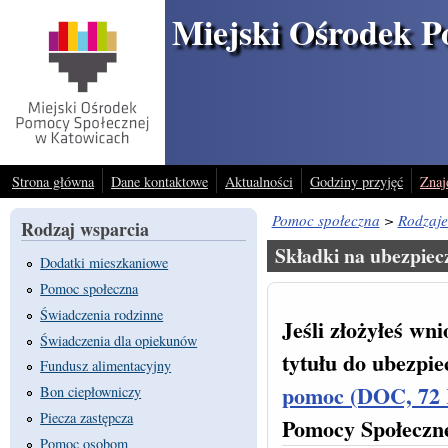
Przejdź do treści
Miejski Ośrodek P
Strona główna
Dane kontaktowe
Aktualności
Godziny przyjęć
Znaj
Pomoc społeczna
>
Rodzaje
Rodzaj wsparcia
Składki na ubezpiec
Dodatki mieszkaniowe
Pomoc społeczna
Świadczenia rodzinne
Jeśli złożyłeś wni
Świadczenia dla opiekunów
tytułu do ubezpie
Fundusz alimentacyjny
pomoc (DOC, 72
Bon ciepłowniczy
Piecza zastępcza
Pomocy Społeczn
Pomoc osobom