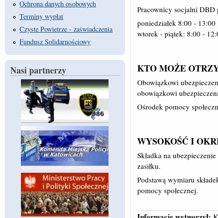
Ochrona danych osobowych
Pracownicy socjalni DBD 
Terminy wypłat
poniedziałek 8:00 - 13:00
Czyste Powietrze - zaświadczenia
wtorek - piątek: 8:00 - 12
Fundusz Solidarnościowy
KTO MOŻE OTRZY
Nasi partnerzy
Obowiązkowi ubezpieczenia
obowiązkowi ubezpieczeni
Ośrodek pomocy społeczne
WYSOKOŚĆ I OKR
Składka na ubezpieczenie 
zasiłku.
Podstawą wymiaru składek
pomocy społecznej.
Informację wytworzył:
K