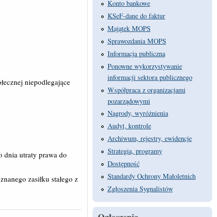
Konto bankowe
KSeF-dane do faktur
Majątek MOPS
Sprawozdania MOPS
Informacja publiczna
Ponowne wykorzystywanie
informacji sektora publicznego
łecznej niepodlegające
Współpraca z organizacjami
pozarządowymi
Nagrody, wyróżnienia
Audyt, kontrole
Archiwum, rejestry, ewidencje
Strategia, programy
o dnia utraty prawa do
Dostępność
Standardy Ochrony Małoletnich
znanego zasiłku stałego z
Zgłoszenia Sygnalistów
Ogłoszenia