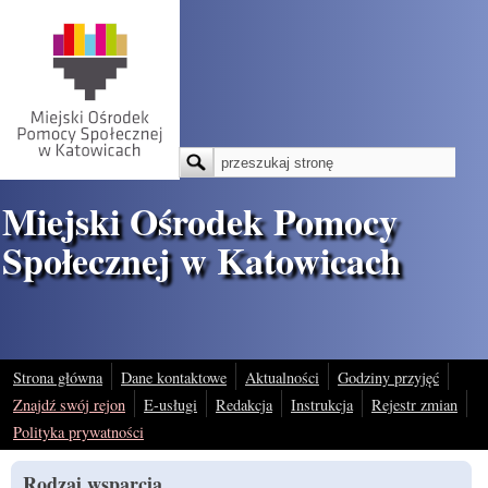
Przejdź do treści
Szukaj
Formularz wyszukiwania
Miejski Ośrodek Pomocy
Społecznej w Katowicach
Strona główna
Dane kontaktowe
Aktualności
Godziny przyjęć
Znajdź swój rejon
E-usługi
Redakcja
Instrukcja
Rejestr zmian
Polityka prywatności
Rodzaj wsparcia