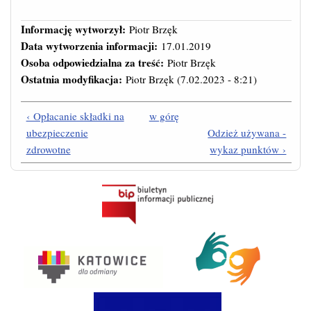
Informację wytworzył:
Piotr Brzęk
Data wytworzenia informacji:
17.01.2019
Osoba odpowiedzialna za treść:
Piotr Brzęk
Ostatnia modyfikacja:
Piotr Brzęk
(7.02.2023 - 8:21)
‹ Opłacanie składki na
w górę
ubezpieczenie
Odzież używana -
zdrowotne
wykaz punktów ›