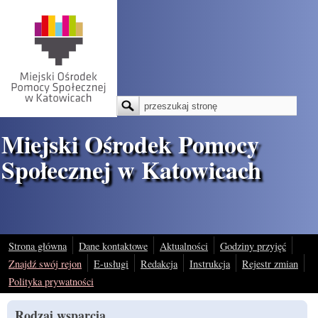
Przejdź do treści
Szukaj
Formularz wyszukiwania
Miejski Ośrodek Pomocy
Społecznej w Katowicach
Strona główna
Dane kontaktowe
Aktualności
Godziny przyjęć
Znajdź swój rejon
E-usługi
Redakcja
Instrukcja
Rejestr zmian
Polityka prywatności
Rodzaj wsparcia