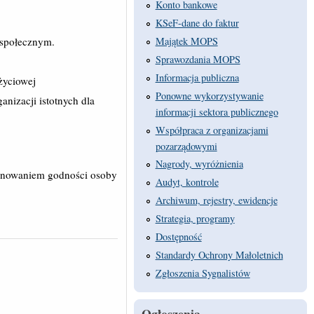
Konto bankowe
KSeF-dane do faktur
 społecznym.
Majątek MOPS
Sprawozdania MOPS
Informacja publiczna
życiowej
Ponowne wykorzystywanie
anizacji istotnych dla
informacji sektora publicznego
Współpraca z organizacjami
pozarządowymi
Nagrody, wyróżnienia
szanowaniem godności osoby
Audyt, kontrole
Archiwum, rejestry, ewidencje
Strategia, programy
Dostępność
Standardy Ochrony Małoletnich
Zgłoszenia Sygnalistów
Ogłoszenia