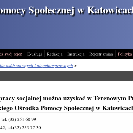
omocy Społecznej w Katowicac
dź swój rejon
E-usługi
Redakcja
Instrukcja
Rejestr zmian
Polityka
la osób starszych i niepełnosprawnych
>
 pracy socjalnej można uzyskać w Terenowym 
kiego Ośrodka Pomocy Społecznej w Katowicac
 tel. (32) 251 60 99
42, tel.(32) 253 77 30