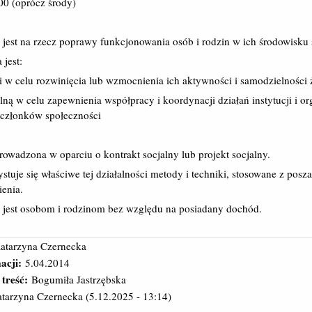
:00 (oprócz środy)
 jest na rzecz poprawy funkcjonowania osób i rodzin w ich środowisku
jest:
i w celu rozwinięcia lub wzmocnienia ich aktywności i samodzielności 
lną w celu zapewnienia współpracy i koordynacji działań instytucji i org
 członków społeczności
rowadzona w oparciu o kontrakt socjalny lub projekt socjalny.
stuje się właściwe tej działalności metody i techniki, stosowane z po
ienia.
a jest osobom i rodzinom bez względu na posiadany dochód.
atarzyna Czernecka
acji:
5.04.2014
 treść:
Bogumiła Jastrzębska
tarzyna Czernecka
(5.12.2025 - 13:14)