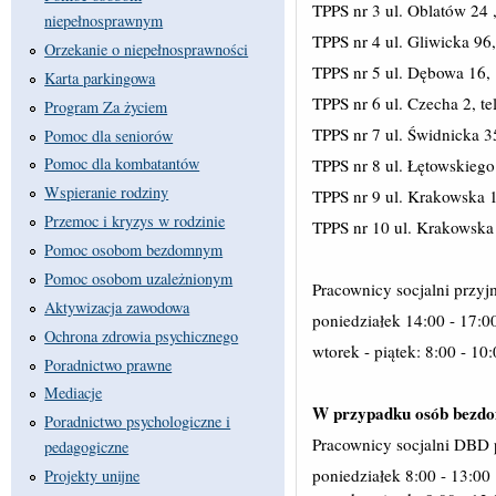
TPPS nr 3 ul. Oblatów 24 ,
niepełnosprawnym
TPPS nr 4 ul. Gliwicka 96,
Orzekanie o niepełnosprawności
TPPS nr 5 ul. Dębowa 16, 
Karta parkingowa
TPPS nr 6 ul. Czecha 2, te
Program Za życiem
TPPS nr 7 ul. Świdnicka 35
Pomoc dla seniorów
Pomoc dla kombatantów
TPPS nr 8 ul. Łętowskiego 
Wspieranie rodziny
TPPS nr 9 ul. Krakowska 1
Przemoc i kryzys w rodzinie
TPPS nr 10 ul. Krakowska 
Pomoc osobom bezdomnym
Pomoc osobom uzależnionym
Pracownicy socjalni przyj
Aktywizacja zawodowa
poniedziałek 14:00 - 17:0
Ochrona zdrowia psychicznego
wtorek - piątek: 8:00 - 10
Poradnictwo prawne
Mediacje
W przypadku osób bezdom
Poradnictwo psychologiczne i
Pracownicy socjalni DBD 
pedagogiczne
poniedziałek 8:00 - 13:00
Projekty unijne