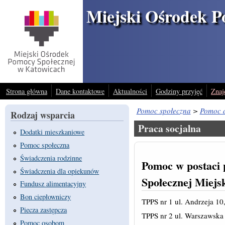
Przejdź do treści
Miejski Ośrodek P
Strona główna
Dane kontaktowe
Aktualności
Godziny przyjęć
Znaj
Pomoc społeczna
>
Pomoc d
Rodzaj wsparcia
Praca socjalna
Dodatki mieszkaniowe
Pomoc społeczna
Świadczenia rodzinne
Pomoc w postaci
Świadczenia dla opiekunów
Społecznej Miejs
Fundusz alimentacyjny
Bon ciepłowniczy
TPPS nr 1 ul. Andrzeja 10,
Piecza zastępcza
TPPS nr 2 ul. Warszawska 
Pomoc osobom