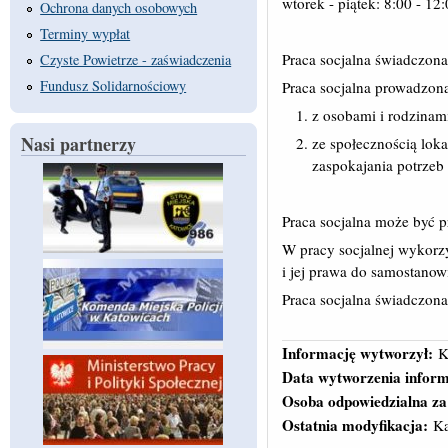
wtorek - piątek: 8:00 - 12
Ochrona danych osobowych
Terminy wypłat
Praca socjalna świadczona
Czyste Powietrze - zaświadczenia
Fundusz Solidarnościowy
Praca socjalna prowadzona 
z osobami i rodzinam
Nasi partnerzy
ze społecznością loka
zaspokajania potrzeb
Praca socjalna może być p
W pracy socjalnej wykorzy
i jej prawa do samostanow
Praca socjalna świadczon
Informację wytworzył:
K
Data wytworzenia inform
Osoba odpowiedzialna za
Ostatnia modyfikacja:
Ka