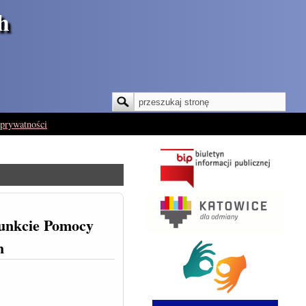
h
Szukaj
Formularz wyszukiwania
 prywatności
Punkcie Pomocy
h