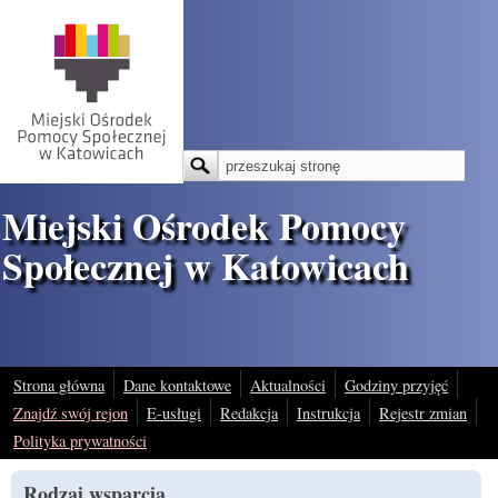
Przejdź do treści
Szukaj
Formularz wyszukiwania
Miejski Ośrodek Pomocy
Społecznej w Katowicach
Strona główna
Dane kontaktowe
Aktualności
Godziny przyjęć
Znajdź swój rejon
E-usługi
Redakcja
Instrukcja
Rejestr zmian
Polityka prywatności
Rodzaj wsparcia