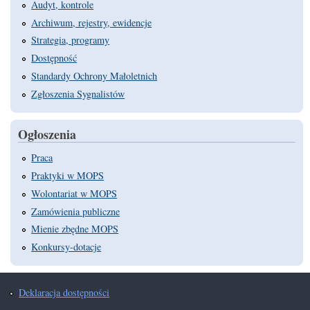
Audyt, kontrole
Archiwum, rejestry, ewidencje
Strategia, programy
Dostępność
Standardy Ochrony Małoletnich
Zgłoszenia Sygnalistów
Ogłoszenia
Praca
Praktyki w MOPS
Wolontariat w MOPS
Zamówienia publiczne
Mienie zbędne MOPS
Konkursy-dotacje
Deklaracja dostępności