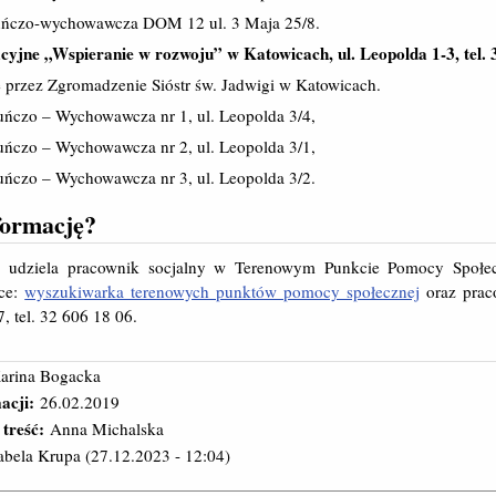
uńczo-wychowawcza DOM 12 ul. 3 Maja 25/8.
yjne „Wspieranie w rozwoju” w Katowicach, ul. Leopolda 1-3, tel. 
przez Zgromadzenie Sióstr św. Jadwigi w Katowicach.
ńczo – Wychowawcza nr 1, ul. Leopolda 3/4,
ńczo – Wychowawcza nr 2, ul. Leopolda 3/1,
ńczo – Wychowawcza nr 3, ul. Leopolda 3/2.
formację?
ji udziela pracownik socjalny w Terenowym Punkcie Pomocy Społe
dce:
wyszukiwarka terenowych punktów pomocy społecznej
oraz prac
, tel. 32 606 18 06.
arina Bogacka
acji:
26.02.2019
 treść:
Anna Michalska
abela Krupa
(27.12.2023 - 12:04)