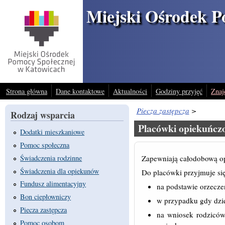
Przejdź do treści
Miejski Ośrodek P
Strona główna
Dane kontaktowe
Aktualności
Godziny przyjęć
Znaj
Piecza zastępcza
>
Rodzaj wsparcia
Placówki opiekuńc
Dodatki mieszkaniowe
Pomoc społeczna
Zapewniają całodobową op
Świadczenia rodzinne
Świadczenia dla opiekunów
Do placówki przyjmuje się
Fundusz alimentacyjny
na podstawie orzecze
Bon ciepłowniczy
w przypadku gdy dzie
Piecza zastępcza
na wniosek rodziców
Pomoc osobom