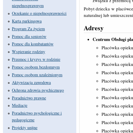
związku z przemocą w
niepełnosprawnym
Pobyt dziecka w placówce
Orzekanie o niepełnosprawności
naturalnej lub umieszczeni
Karta parkingowa
Adresy
Program Za życiem
Pomoc dla seniorów
Centrum Obsługi pla
Pomoc dla kombatantów
Placówka opieku
Wspieranie rodziny
Placówka opieku
Przemoc i kryzys w rodzinie
Placówka opieku
Pomoc osobom bezdomnym
Placówka opieku
Pomoc osobom uzależnionym
Placówka opieku
Aktywizacja zawodowa
Placówka opiek
Ochrona zdrowia psychicznego
Placówka opiek
Poradnictwo prawne
Mediacje
Placówka opiek
Poradnictwo psychologiczne i
Placówka opiek
pedagogiczne
Placówka opiek
Projekty unijne
Placówka opiek