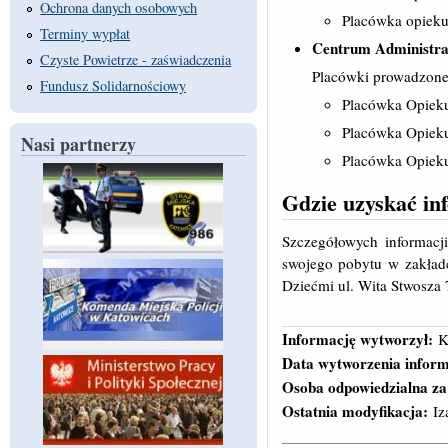
Ochrona danych osobowych
Placówka opiek
Terminy wypłat
Centrum Administrac
Czyste Powietrze - zaświadczenia
Placówki prowadzone 
Fundusz Solidarnościowy
Placówka Opieku
Placówka Opieku
Nasi partnerzy
Placówka Opieku
Gdzie uzyskać in
Szczegółowych informac
swojego pobytu w zakła
Dziećmi ul. Wita Stwosza 7
Informację wytworzył:
K
Data wytworzenia inform
Osoba odpowiedzialna za
Ostatnia modyfikacja:
Iz