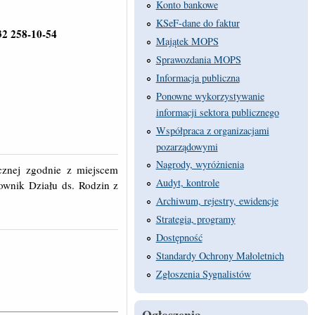
Konto bankowe
KSeF-dane do faktur
32 258-10-54
Majątek MOPS
Sprawozdania MOPS
Informacja publiczna
Ponowne wykorzystywanie
informacji sektora publicznego
Współpraca z organizacjami
pozarządowymi
Nagrody, wyróżnienia
cznej zgodnie z miejscem
Audyt, kontrole
ownik Działu ds. Rodzin z
Archiwum, rejestry, ewidencje
Strategia, programy
Dostępność
Standardy Ochrony Małoletnich
Zgłoszenia Sygnalistów
Ogłoszenia