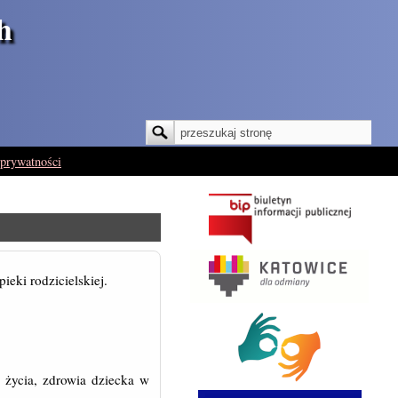
h
Szukaj
Formularz wyszukiwania
 prywatności
eki rodzicielskiej.
 życia, zdrowia dziecka w