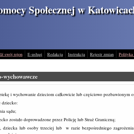
omocy Społecznej w Katowicac
dź swój rejon
E-usługi
Redakcja
Instrukcja
Rejestr zmian
Polityka
zo-wychowawcze
iekę i wychowanie dzieciom całkowicie lub częściowo pozbawionym opi
 dziecko:
nia sądu;
cko zostało doprowadzone przez Policję lub Straż Graniczną;
, dziecka lub osoby trzeciej lub w razie bezpośredniego zagrożenia