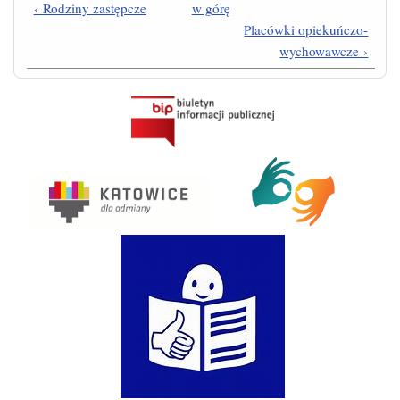
‹ Rodziny zastępcze
w górę
Placówki opiekuńczo-
wychowawcze ›