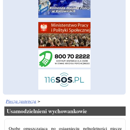
Piecza zastępcza
>
Usamodzielnieni wychowankowie
Osobę opuszczającą po osiągnięciu pełnoletności pieczę