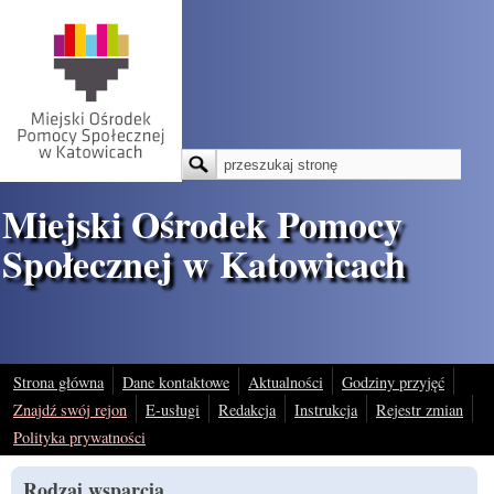
Przejdź do treści
Szukaj
Formularz wyszukiwania
Miejski Ośrodek Pomocy
Społecznej w Katowicach
Strona główna
Dane kontaktowe
Aktualności
Godziny przyjęć
Znajdź swój rejon
E-usługi
Redakcja
Instrukcja
Rejestr zmian
Polityka prywatności
Rodzaj wsparcia