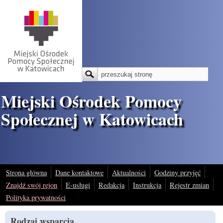
Przejdź do treści
Szukaj
Formularz wyszukiwania
Miejski Ośrodek Pomocy
Społecznej w Katowicach
Strona główna
Dane kontaktowe
Aktualności
Godziny przyjęć
Znajdź swój rejon
E-usługi
Redakcja
Instrukcja
Rejestr zmian
Polityka prywatności
Rodzaj wsparcia