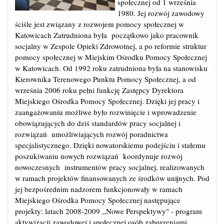
społecznej od 1 września
1980. Jej rozwój zawodowy
ściśle jest związany z rozwojem pomocy społecznej w
Katowicach Zatrudniona była początkowo jako pracownik
socjalny w Zespole Opieki Zdrowotnej, a po reformie struktur
pomocy społecznej w Miejskim Ośrodku Pomocy Społecznej
w Katowicach. Od 1992 roku zatrudniona była na stanowisku
Kierownika Terenowego Punktu Pomocy Społecznej, a od
września 2006 roku pełni funkcję Zastępcy Dyrektora
Miejskiego Ośrodka Pomocy Społecznej. Dzięki jej pracy i
zaangażowaniu możliwe było rozwinięcie i wprowadzenie
obowiązujących do dziś standardów pracy socjalnej i
rozwiązań umożliwiających rozwój poradnictwa
specjalistycznego. Dzięki nowatorskiemu podejściu i stałemu
poszukiwaniu nowych rozwiązań koordynuje rozwój
nowoczesnych instrumentów pracy socjalnej, realizowanych
w ramach projektów finansowanych ze środków unijnych. Pod
jej bezpośrednim nadzorem funkcjonowały w ramach
Miejskiego Ośrodka Pomocy Społecznej następujące
projekty: latach 2008-2009 ,,Nowe Perspektywy" - program
aktywizacji zawodowej i społecznej osób zaburzeniami