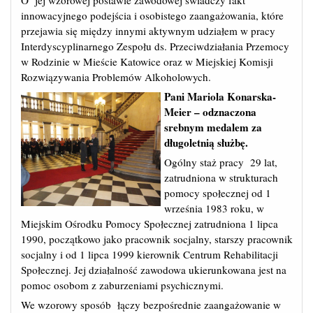
O jej wzorowej postawie zawodowej świadczy fakt
innowacyjnego podejścia i osobistego zaangażowania, które
przejawia się między innymi aktywnym udziałem w pracy
Interdyscyplinarnego Zespołu ds. Przeciwdziałania Przemocy
w Rodzinie w Mieście Katowice oraz w Miejskiej Komisji
Rozwiązywania Problemów Alkoholowych.
Pani Mariola Konarska-
Meier – odznaczona
srebnym medalem za
długoletnią służbę.
Ogólny staż pracy 29 lat,
zatrudniona w strukturach
pomocy społecznej od 1
września 1983 roku, w
Miejskim Ośrodku Pomocy Społecznej zatrudniona 1 lipca
1990, początkowo jako pracownik socjalny, starszy pracownik
socjalny i od 1 lipca 1999 kierownik Centrum Rehabilitacji
Społecznej. Jej działalność zawodowa ukierunkowana jest na
pomoc osobom z zaburzeniami psychicznymi.
We wzorowy sposób łączy bezpośrednie zaangażowanie w