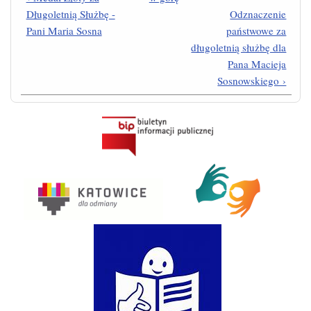
Długoletnią Służbę -
Odznaczenie
Pani Maria Sosna
państwowe za
długoletnią służbę dla
Pana Macieja
Sosnowskiego ›