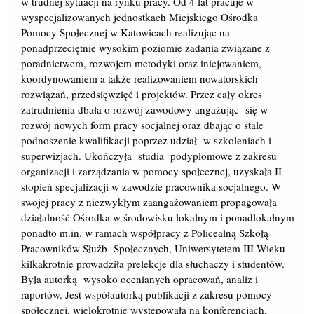
w trudnej sytuacji na rynku pracy. Od 4 lat pracuje w
wyspecjalizowanych jednostkach Miejskiego Ośrodka
Pomocy Społecznej w Katowicach realizując na
ponadprzeciętnie wysokim poziomie zadania związane z
poradnictwem, rozwojem metodyki oraz inicjowaniem,
koordynowaniem a także realizowaniem nowatorskich
rozwiązań, przedsięwzięć i projektów. Przez cały okres
zatrudnienia dbała o rozwój zawodowy angażując się w
rozwój nowych form pracy socjalnej oraz dbając o stale
podnoszenie kwalifikacji poprzez udział w szkoleniach i
superwizjach. Ukończyła studia podyplomowe z zakresu
organizacji i zarządzania w pomocy społecznej, uzyskała II
stopień specjalizacji w zawodzie pracownika socjalnego. W
swojej pracy z niezwykłym zaangażowaniem propagowała
działalność Ośrodka w środowisku lokalnym i ponadlokalnym
ponadto m.in. w ramach współpracy z Policealną Szkołą
Pracowników Służb Społecznych, Uniwersytetem III Wieku
kilkakrotnie prowadziła prelekcje dla słuchaczy i studentów.
Była autorką wysoko ocenianych opracowań, analiz i
raportów. Jest współautorką publikacji z zakresu pomocy
społecznej, wielokrotnie występowała na konferencjach,