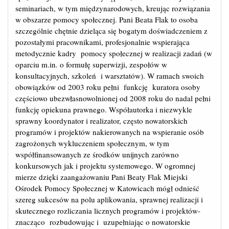
seminariach, w tym międzynarodowych, kreując rozwiązania
w obszarze pomocy społecznej. Pani Beata Flak to osoba
szczególnie chętnie dzieląca się bogatym doświadczeniem z
pozostałymi pracownikami, profesjonalnie wspierająca
metodycznie kadry pomocy społecznej w realizacji zadań (w
oparciu m.in. o formułę superwizji, zespołów w
konsultacyjnych, szkoleń i warsztatów). W ramach swoich
obowiązków od 2003 roku pełni funkcję kuratora osoby
częściowo ubezwłasnowolnionej od 2008 roku do nadal pełni
funkcję opiekuna prawnego. Współautorka i niezwykle
sprawny koordynator i realizator, często nowatorskich
programów i projektów nakierowanych na wspieranie osób
zagrożonych wykluczeniem społecznym, w tym
współfinansowanych ze środków unijnych zarówno
konkursowych jak i projektu systemowego. W ogromnej
mierze dzięki zaangażowaniu Pani Beaty Flak Miejski
Ośrodek Pomocy Społecznej w Katowicach mógł odnieść
szereg sukcesów na polu aplikowania, sprawnej realizacji i
skutecznego rozliczania licznych programów i projektów-
znacząco rozbudowując i uzupełniając o nowatorskie