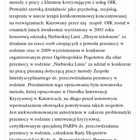
metody z pracy z klientem korzystającym z usług OIK.
Prowadzi szeroką działalność jako psycholog, socjolog,
terapeuta w nurcie terapii krótkoterminowej koncentrowanej
na rozwiązaniach. Kierowany przez nią zespół OIK został w
ostatnich latach dwukrotnie wyróżniony w 2003 roku
honorową odznaką Niebieskiej Linii ,,Złotym telefonem” za
działanie na rzecz osób cierpiących z powodu przemocy w
rodzinie oraz w 2009 wyróżnieniem w konkursie
organizowanym przez Ogólnopolskie Pogotowie dla ofiar
przemocy w rodzinie „Niebieska Linia” za udział w konkursie
na pracę pisemną dotyczącą pracy metody Zespołu
Interdyscyplinarnego ds. przeciwdziałania przemocy w
rodzinie. Przedmiotem tego opracowania była nowatorska
metoda, którą opracowano w Ośrodku Interwencji
Kryzysowej w Katowicach, na długo przed ustawowym
wprowadzeniem obowiązku powoływania takich zespołów.
Jest niekwestionowanym autorytetem w zakresie problematyki
przemocy w rodzinie i interwencji kryzysowej,
certyfikowanym specjalistą PARPA ds. przeciwdziałania
przemocy w rodzinie, członkiem Rady Ekspertów
Ogólnopolskiej Rady ds. Przeciwdziałania Przemocy w