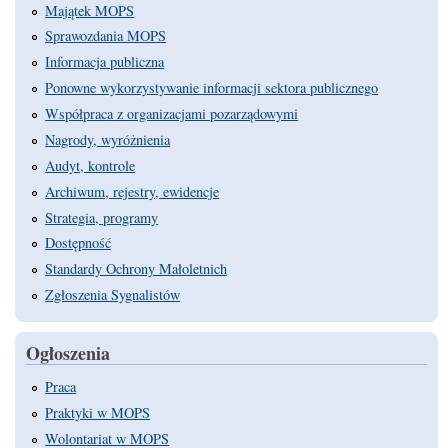
Majątek MOPS
Sprawozdania MOPS
Informacja publiczna
Ponowne wykorzystywanie informacji sektora publicznego
Współpraca z organizacjami pozarządowymi
Nagrody, wyróżnienia
Audyt, kontrole
Archiwum, rejestry, ewidencje
Strategia, programy
Dostępność
Standardy Ochrony Małoletnich
Zgłoszenia Sygnalistów
Ogłoszenia
Praca
Praktyki w MOPS
Wolontariat w MOPS