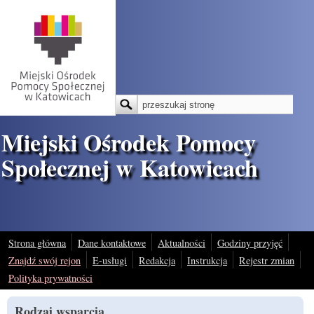
Przejdź do treści
Szukaj
Formularz wyszukiwania
Miejski Ośrodek Pomocy
Społecznej w Katowicach
Strona główna
Dane kontaktowe
Aktualności
Godziny przyjęć
Znajdź swój rejon
E-usługi
Redakcja
Instrukcja
Rejestr zmian
Polityka prywatności
Rodzaj wsparcia