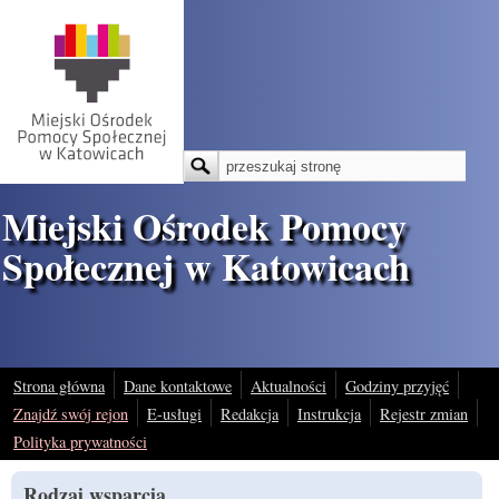
Przejdź do treści
Szukaj
Formularz wyszukiwania
Miejski Ośrodek Pomocy
Społecznej w Katowicach
Strona główna
Dane kontaktowe
Aktualności
Godziny przyjęć
Znajdź swój rejon
E-usługi
Redakcja
Instrukcja
Rejestr zmian
Polityka prywatności
Rodzaj wsparcia