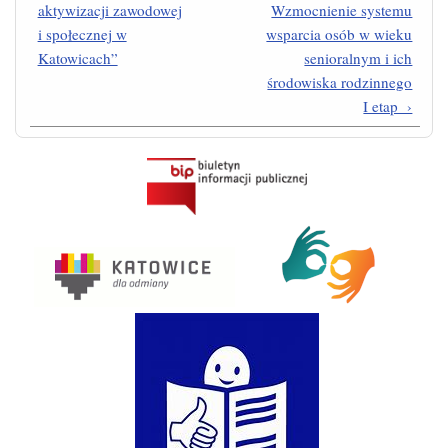
aktywizacji zawodowej
Wzmocnienie systemu
i społecznej w
wsparcia osób w wieku
Katowicach”
senioralnym i ich
środowiska rodzinnego
I etap ›