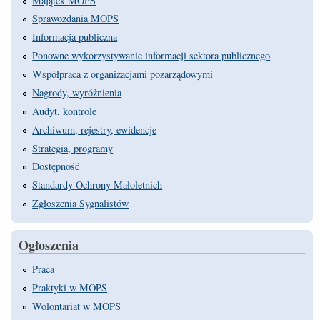
Majątek MOPS
Sprawozdania MOPS
Informacja publiczna
Ponowne wykorzystywanie informacji sektora publicznego
Współpraca z organizacjami pozarządowymi
Nagrody, wyróżnienia
Audyt, kontrole
Archiwum, rejestry, ewidencje
Strategia, programy
Dostępność
Standardy Ochrony Małoletnich
Zgłoszenia Sygnalistów
Ogłoszenia
Praca
Praktyki w MOPS
Wolontariat w MOPS