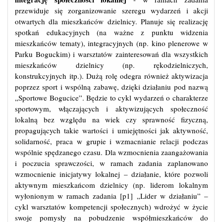
przewiduje się zorganizowanie szeregu wydarzeń i akcji
otwartych dla mieszkańców dzielnicy. Planuje się realizację
spotkań edukacyjnych (na ważne z punktu widzenia
mieszkańców tematy), integracyjnych (np. kino plenerowe w
Parku Boguckim) i warsztatów zainteresowań dla wszystkich
mieszkańców dzielnicy (np. rękodzielniczych,
konstrukcyjnych itp.). Dużą rolę odegra również aktywizacja
poprzez sport i wspólną zabawę, dzięki działaniu pod nazwą
„Sportowe Bogucice”. Będzie to cykl wydarzeń o charakterze
sportowym, włączających i aktywizujących społeczność
lokalną bez względu na wiek czy sprawność fizyczną,
propagujących takie wartości i umiejętności jak aktywność,
solidarność, praca w grupie i wzmacnianie relacji podczas
wspólnie spędzanego czasu. Dla wzmocnienia zaangażowania
i poczucia sprawczości, w ramach zadania zaplanowano
wzmocnienie inicjatywy lokalnej – działanie, które pozwoli
aktywnym mieszkańcom dzielnicy (np. liderom lokalnym
wyłonionym w ramach zadania [p1] „Lider w działaniu” –
cykl warsztatów kompetencji społecznych) wdrożyć w życie
swoje pomysły na pobudzenie współmieszkańców do