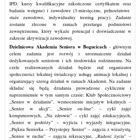
IPD, kursy kwalifikacyjne zakończone certyfikatem oraz
badania wstępne) i zawodowe (3-miesięczne, pełnoetatowe
staże zawodowe, indywidualny trening pracy). Zadanie
zostanie zlecone w ramach przetargu podmiotowi
zewnętrznemu, który wykaże potencjał i doświadczenie w
zakresie aktywizacji zawodowej.
Dzielnicowa Akademia Seniora w Bogucicach
- głównym
celem zadania jest rozwój i urozmaicenie działań
dedykowanych seniorom i ich środowisku rodzinnemu. Na
czele realizowanych działań będzie stał organizator
społeczności lokalnej świadczący usługę animacji lokalnej i
organizujący szereg działań w ramach Akademii. Na zadanie
składać się będą działania prowadzone cyklicznie i
naprzemiennie w tym samym czasie: Klub Społecznościowy
„Senior w działaniu”, wzmocnienie inicjatyw lokalnych –
„Senior w akcji”, „Senior on-line” – cykl zajęć
komputerowych, „Na zdrowie” – cykl zajęć edukacyjnych,
„Senior w podróży” – wyjścia i wyjazdy integracyjne,
„Piękna Seniorka – Przystojny Senior” – zajęcia z wizażystą,
„Senior w ruchu” – zajęcia rekreacyjne, „Radość życia” –