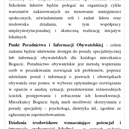
Szkolenie liderów będzie polegać na organizacji cyklu
warsztatów nakierowanych na trenowanie umiejętności
społecznych, uświadamianie roli i zadań lidera oraz
środowiska działania, w tym współpracy
międzyinstytucjonalnej i skuteczną realizację inicjatyw
lokalnych.
Punkt Poradnictwa i Informacji Obywatelskiej
- celem
zadania będzie ułatwienie dostępu do porady specjalistycznej
lub informacji obywatelskich dla każdego mieszkańca
Bogucic. Poradnictwo obywatelskie jest metodą wspierania
osób w poszukiwaniu rozwiązań ich problemów, poprzez
udzielanie porad i informacji o prawach i obowiązkach
obywatela oraz pomoc w wyborze optymalnego rozwiązania
w oparciu o analizę sytuacji, przedstawienie różnorodnych
ścieżek postępowania i zobaczenie ich konsekwencji.
Mieszkańcy Bogucic będą mieli możliwość skorzystania z
porady specjalisty – psychologa, dietetyka itd., zgodnie ze
zgłaszanym zapotrzebowaniem.
Działania środowiskowe wzmacniające potencjał i
integrację społeczności lokalnej
- w ramach zadania