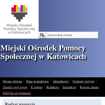
Przejdź do treści
Szukaj
Formularz wyszukiwania
Miejski Ośrodek Pomocy
Społecznej w Katowicach
Strona główna
Dane kontaktowe
Aktualności
Godziny przyjęć
Znajdź swój rejon
E-usługi
Redakcja
Instrukcja
Rejestr zmian
Polityka prywatności
Rodzaj wsparcia