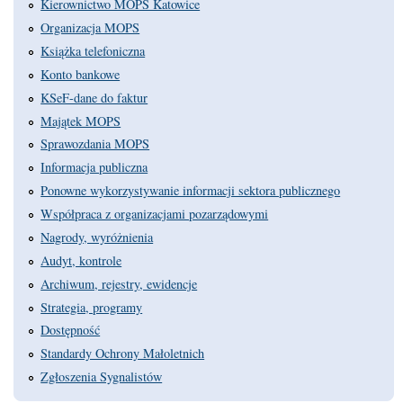
Kierownictwo MOPS Katowice
Organizacja MOPS
Książka telefoniczna
Konto bankowe
KSeF-dane do faktur
Majątek MOPS
Sprawozdania MOPS
Informacja publiczna
Ponowne wykorzystywanie informacji sektora publicznego
Współpraca z organizacjami pozarządowymi
Nagrody, wyróżnienia
Audyt, kontrole
Archiwum, rejestry, ewidencje
Strategia, programy
Dostępność
Standardy Ochrony Małoletnich
Zgłoszenia Sygnalistów