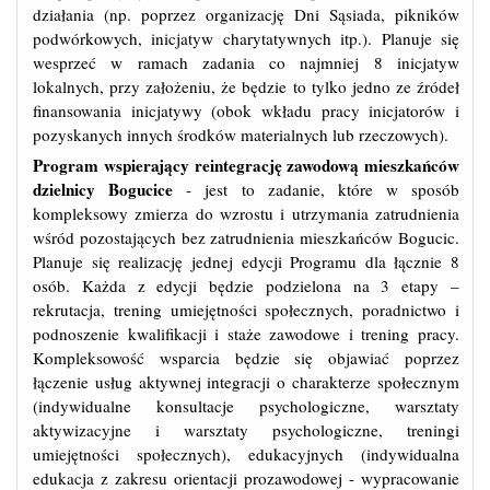
działania (np. poprzez organizację Dni Sąsiada, pikników
podwórkowych, inicjatyw charytatywnych itp.). Planuje się
wesprzeć w ramach zadania co najmniej 8 inicjatyw
lokalnych, przy założeniu, że będzie to tylko jedno ze źródeł
finansowania inicjatywy (obok wkładu pracy inicjatorów i
pozyskanych innych środków materialnych lub rzeczowych).
Program wspierający reintegrację zawodową mieszkańców
dzielnicy Bogucice
- jest to zadanie, które w sposób
kompleksowy zmierza do wzrostu i utrzymania zatrudnienia
wśród pozostających bez zatrudnienia mieszkańców Bogucic.
Planuje się realizację jednej edycji Programu dla łącznie 8
osób. Każda z edycji będzie podzielona na 3 etapy –
rekrutacja, trening umiejętności społecznych, poradnictwo i
podnoszenie kwalifikacji i staże zawodowe i trening pracy.
Kompleksowość wsparcia będzie się objawiać poprzez
łączenie usług aktywnej integracji o charakterze społecznym
(indywidualne konsultacje psychologiczne, warsztaty
aktywizacyjne i warsztaty psychologiczne, treningi
umiejętności społecznych), edukacyjnych (indywidualna
edukacja z zakresu orientacji prozawodowej - wypracowanie