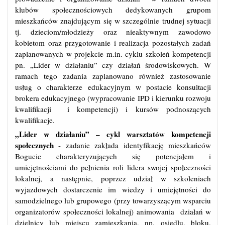
klubów społecznościowych dedykowanych grupom
mieszkańców znajdującym się w szczególnie trudnej sytuacji
tj. dzieciom/młodzieży oraz nieaktywnym zawodowo
kobietom oraz przygotowanie i realizacja pozostałych zadań
zaplanowanych w projekcie m.in. cyklu szkoleń kompetencji
pn. „Lider w działaniu” czy działań środowiskowych. W
ramach tego zadania zaplanowano również zastosowanie
usług o charakterze edukacyjnym w postacie konsultacji
brokera edukacyjnego (wypracowanie IPD i kierunku rozwoju
kwalifikacji i kompetencji) i kursów podnoszących
kwalifikacje.
„Lider w działaniu” – cykl warsztatów kompetencji
społecznych
- zadanie zakłada identyfikację mieszkańców
Bogucic charakteryzujących się potencjałem i
umiejętnościami do pełnienia roli lidera swojej społeczności
lokalnej, a następnie, poprzez udział w szkoleniach
wyjazdowych dostarczenie im wiedzy i umiejętności do
samodzielnego lub grupowego (przy towarzyszącym wsparciu
organizatorów społeczności lokalnej) animowania działań w
dzielnicy lub miejscu zamieszkania, np. osiedlu, bloku.